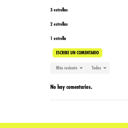
3 estrellas
2 estrellas
1 estrella
ESCRIBE UN COMENTARIO
Más reciente
Todos
Agregar comentario
No hay comentarios.
Título
Califica el producto de 1 a 5 estrellas
★
★
★
★
★