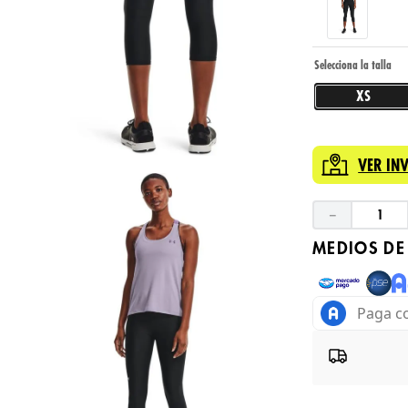
XS
VER IN
－
MEDIOS DE