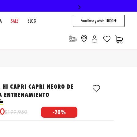
Suscribete y obtén 10%OFF
A
SALE
BLOG
 HI CAPRI CAPRI NEGRO DE
A ENTRENAMIENTO
io
0
-
20%
$
199
.
950