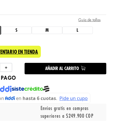
Guía de tallas
S
M
L
VENTARIO EN TIENDA
＋
AÑADIR AL CARRITO
 PAGO
Envíos gratis en compras
superiores a $249.900 COP