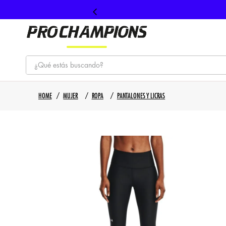
¿Qué estás buscando?
TÉRMINOS MÁS BUSCADOS
MUJER
ROPA
PANTALONES Y LICRAS
1
.
tenis
2
.
hombre futbol
3
.
nike
4
.
guayos
5
.
gorras