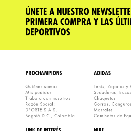
Tu nombre
ÚNETE A NUESTRO NEWSLETTE
PRIMERA COMPRA Y LAS ÚLT
Dirección de email
DEPORTIVOS
Escribe un comentario
PROCHAMPIONS
ADIDAS
Quiénes somos
Tenis, Zapatos y
Mis pedidos
Sudaderas, Buzos
ENVIAR COMENTARIO
Trabaja con nosotros
Chaquetas
Razón Social:
Gorras, Canguros
DPORTE S.A.S.
Morrales
Bogotá D.C., Colombia
Camisetas de Eq
LINK DE INTERÉS
NIKE