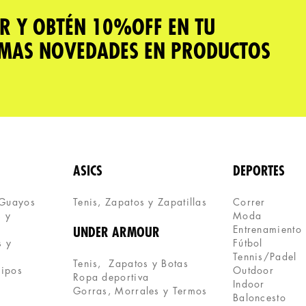
R Y OBTÉN 10%OFF EN TU
IMAS NOVEDADES EN PRODUCTOS
ASICS
DEPORTES
 Guayos
Tenis, Zapatos y Zapatillas 
Correr
 y 
Moda
Entrenamiento
UNDER ARMOUR
 y 
Fútbol
Tennis/Padel
Tenis,  Zapatos y Botas
uipos
Outdoor
Ropa deportiva
Indoor
Gorras, Morrales y Termos
Baloncesto