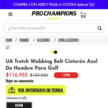
COMPRA CON ADDI Y PAGA A CUOTAS Aplican TyC
¿Qué estás buscando?
TÉRMINOS MÁS BUSCADOS
HOMBRE
ACCESORIOS
OTROS ACCESORIOS
1
.
tenis
2
.
hombre futbol
UA Tretch Webbing Belt Cinturón Azul
3
.
nike
De Hombre Para Golf
4
.
guayos
$
116
.
955
$
129
.
950
-
10%
5
.
gorras
Dejar un comentario
VER INVENTARIO EN TIENDA
OSFM