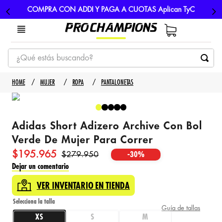
COMPRA CON ADDI Y PAGA A CUOTAS Aplican TyC
¿Qué estás buscando?
TÉRMINOS MÁS BUSCADOS
MUJER
ROPA
PANTALONETAS
1
.
tenis
2
.
hombre futbol
Adidas Short Adizero Archive Con Bol
3
.
nike
Verde De Mujer Para Correr
4
.
guayos
$
195
.
965
$
279
.
950
-
30%
5
.
gorras
Dejar un comentario
VER INVENTARIO EN TIENDA
Guía de tallas
XS
S
M