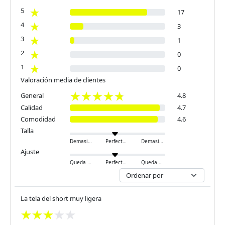
5
17
4
3
3
1
2
0
1
0
Valoración media de clientes
General
4.8
Calidad
4.7
Comodidad
4.6
Talla
Demasiado pequeño
Perfecto
Demasiado grande
Ajuste
Queda ajustado
Perfecto
Queda holgado
La tela del short muy ligera