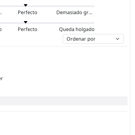
do pequeño
Perfecto
Demasiado grande
o
Perfecto
Queda holgado
er