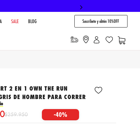
Suscribete y obtén 10%OFF
A
SALE
BLOG
RT 2 EN 1 OWN THE RUN
 GRIS DE HOMBRE PARA CORRER
io
0
-
40%
$
259
.
950