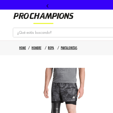
¿Qué estás buscando?
TÉRMINOS MÁS BUSCADOS
HOMBRE
ROPA
PANTALONETAS
1
.
tenis
2
.
hombre futbol
3
.
nike
4
.
guayos
5
.
gorras