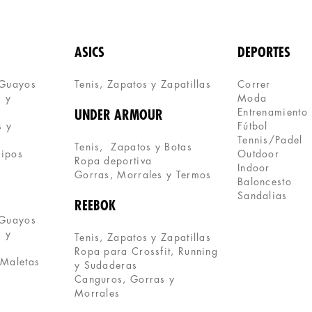
ASICS
DEPORTES
 Guayos
Tenis, Zapatos y Zapatillas 
Correr
 y 
Moda
Entrenamiento
UNDER ARMOUR
 y 
Fútbol
Tennis/Padel
Tenis,  Zapatos y Botas
uipos
Outdoor
Ropa deportiva
Indoor
Gorras, Morrales y Termos
Baloncesto
Sandalias
REEBOK
 Guayos
 y 
Tenis, Zapatos y Zapatillas
Ropa para Crossfit, Running 
 Maletas
y Sudaderas
Canguros, Gorras y 
Morrales