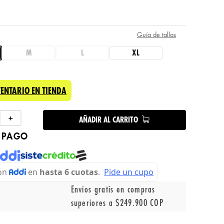
Guía de tallas
M
L
XL
VENTARIO EN TIENDA
＋
AÑADIR AL CARRITO
 PAGO
Envíos gratis en compras
superiores a $249.900 COP