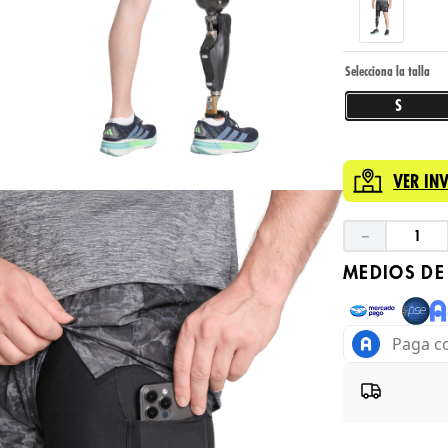
S
VER IN
－
MEDIOS DE