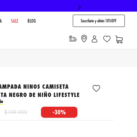
Suscribete y obtén 10%OFF
A
SALE
BLOG
TAMPADA NINOS CAMISETA
A NEGRO DE NIÑO LIFESTYLE
io
-
30%
$
109
.
950