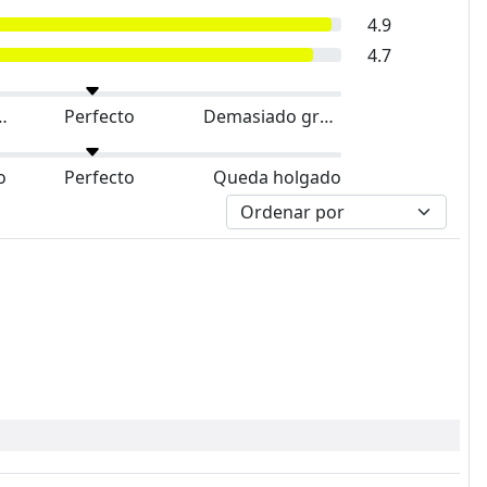
4.9
4.7
do pequeño
Perfecto
Demasiado grande
o
Perfecto
Queda holgado