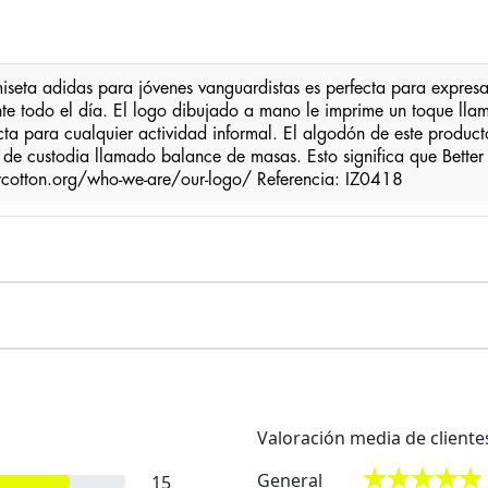
amiseta adidas para jóvenes vanguardistas es perfecta para expresa
 todo el día. El logo dibujado a mano le imprime un toque llamat
cta para cualquier actividad informal. El algodón de este producto
e custodia llamado balance de masas. Esto significa que Better C
ercotton.org/who-we-are/our-logo/ Referencia: IZ0418
Valoración media de cliente
General
15