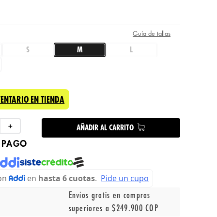
Guía de tallas
S
M
L
VENTARIO EN TIENDA
＋
AÑADIR AL CARRITO
 PAGO
Envíos gratis en compras
superiores a $249.900 COP