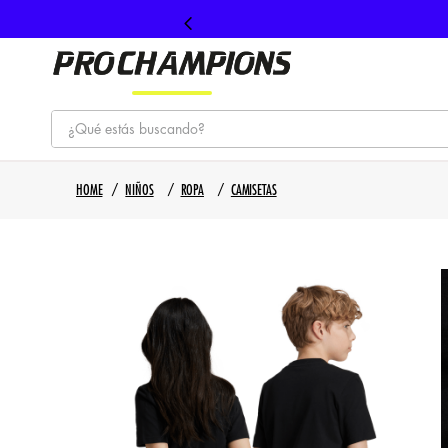
¿Qué estás buscando?
TÉRMINOS MÁS BUSCADOS
NIÑOS
ROPA
CAMISETAS
1
.
tenis
2
.
hombre futbol
3
.
nike
4
.
guayos
5
.
gorras