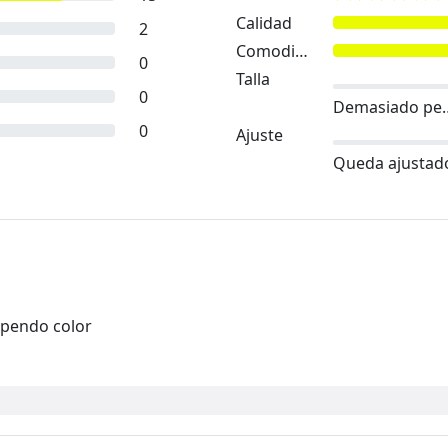
Calidad
2
Comodidad
0
Talla
0
Demasia
0
Ajuste
Queda ajustad
upendo color