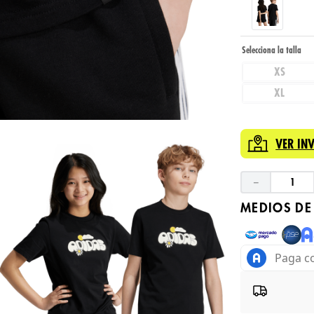
XS
XL
VER IN
－
MEDIOS DE