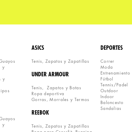
ASICS
DEPORTES
 Guayos
Tenis, Zapatos y Zapatillas 
Correr
 y 
Moda
Entrenamiento
UNDER ARMOUR
 y 
Fútbol
Tennis/Padel
Tenis,  Zapatos y Botas
uipos
Outdoor
Ropa deportiva
Indoor
Gorras, Morrales y Termos
Baloncesto
Sandalias
REEBOK
 Guayos
 y 
Tenis, Zapatos y Zapatillas
Ropa para Crossfit, Running 