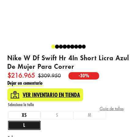
Nike W Df Swift Hr 4In Short Licra Azul
De Mujer Para Correr
$
216
.
965
$
309
.
950
-
30%
Dejar un comentario
VER INVENTARIO EN TIENDA
Guía de tallas
XS
S
M
L