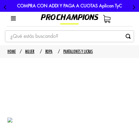
COMPRA CON ADDI Y PAGA A CUOTAS Aplican TyC
¿Qué estás buscando?
TÉRMINOS MÁS BUSCADOS
MUJER
ROPA
PANTALONES Y LICRAS
1
.
tenis
2
.
hombre futbol
3
.
nike
4
.
guayos
5
.
gorras