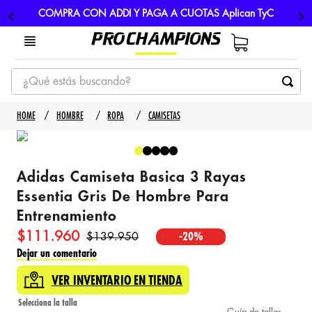
COMPRA CON ADDI Y PAGA A CUOTAS Aplican TyC
¿Qué estás buscando?
TÉRMINOS MÁS BUSCADOS
HOMBRE
ROPA
CAMISETAS
1
.
tenis
2
.
hombre futbol
Adidas Camiseta Basica 3 Rayas
3
.
nike
Essentia Gris De Hombre Para
4
.
guayos
Entrenamiento
5
.
gorras
$
111
.
960
$
139
.
950
-
20%
Dejar un comentario
VER INVENTARIO EN TIENDA
Guía de tallas