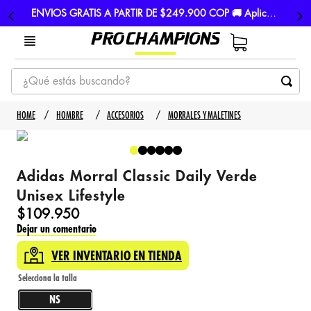
ENVIOS GRATIS A PARTIR DE $249.900 COP 🚚 Aplican TyC
¿Qué estás buscando?
TÉRMINOS MÁS BUSCADOS
HOMBRE
ACCESORIOS
MORRALES Y MALETINES
1
.
tenis
2
.
hombre futbol
Adidas Morral Classic Daily Verde
3
.
nike
Unisex Lifestyle
4
.
guayos
$
109
.
950
Dejar un comentario
5
.
gorras
VER INVENTARIO EN TIENDA
NS