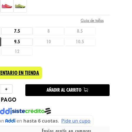
Guía de tallas
7.5
8
8.5
9.5
10
10.5
12
VENTARIO EN TIENDA
＋
AÑADIR AL CARRITO
 PAGO
Envíos gratis en compras