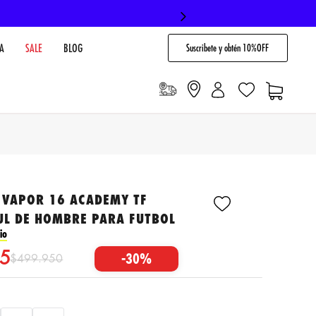
Suscribete y obtén 10%OFF
A
SALE
BLOG
 VAPOR 16 ACADEMY TF
UL DE HOMBRE PARA FUTBOL
io
5
-
30%
$
499
.
950