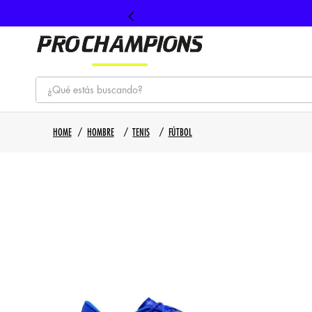
¿Qué estás buscando?
TÉRMINOS MÁS BUSCADOS
HOMBRE
TENIS
FÚTBOL
1
.
tenis
2
.
hombre futbol
3
.
nike
4
.
guayos
5
.
gorras