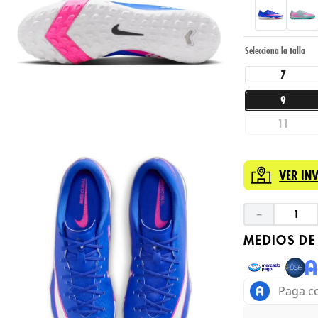
7
9
11
VER IN
－
MEDIOS DE