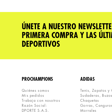
Califica el producto de 1 a 5 estrellas
★
★
★
★
★
Tu nombre
ÚNETE A NUESTRO NEWSLETTE
PRIMERA COMPRA Y LAS ÚLT
Dirección de email
DEPORTIVOS
Escribe un comentario
PROCHAMPIONS
ADIDAS
Quiénes somos
Tenis, Zapatos y
Mis pedidos
Sudaderas, Buzos
ENVIAR COMENTARIO
Trabaja con nosotros
Chaquetas
Razón Social:
Gorras, Canguros
DPORTE S.A.S.
Morrales