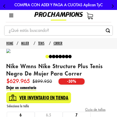
COMPRA CON ADDI Y PAGA A CUOTAS Aplican TyC
¿Qué estás buscando?
TÉRMINOS MÁS BUSCADOS
MUJER
TENIS
CORRER
1
.
tenis
2
.
hombre futbol
Nike Wmns Nike Structure Plus Tenis
3
.
nike
Negro De Mujer Para Correr
4
.
guayos
$
629
.
965
$
899
.
950
-
30%
5
.
gorras
Dejar un comentario
VER INVENTARIO EN TIENDA
Guía de tallas
6
6.5
7