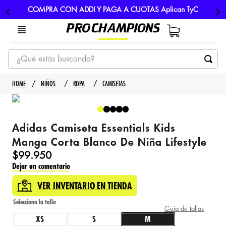
COMPRA CON ADDI Y PAGA A CUOTAS Aplican TyC
¿Qué estás buscando?
TÉRMINOS MÁS BUSCADOS
NIÑOS
ROPA
CAMISETAS
1
.
tenis
2
.
hombre futbol
Adidas Camiseta Essentials Kids
3
.
nike
Manga Corta Blanco De Niña Lifestyle
4
.
guayos
$
99
.
950
Dejar un comentario
5
.
gorras
VER INVENTARIO EN TIENDA
Guía de tallas
XS
S
M