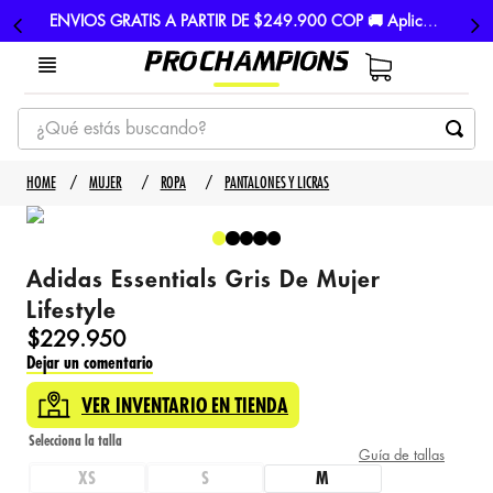
ENVIOS GRATIS A PARTIR DE $249.900 COP 🚚 Aplican TyC
¿Qué estás buscando?
TÉRMINOS MÁS BUSCADOS
MUJER
ROPA
PANTALONES Y LICRAS
1
.
tenis
2
.
hombre futbol
Adidas Essentials Gris De Mujer
3
.
nike
Lifestyle
4
.
guayos
$
229
.
950
Dejar un comentario
5
.
gorras
VER INVENTARIO EN TIENDA
Guía de tallas
XS
S
M