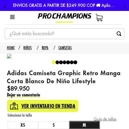
ENVIOS GRATIS A PARTIR DE $249.900 COP 🚚 Aplican TyC
¿Qué estás buscando?
TÉRMINOS MÁS BUSCADOS
NIÑOS
ROPA
CAMISETAS
1
.
tenis
2
.
hombre futbol
Adidas Camiseta Graphic Retro Manga
3
.
nike
Corta Blanco De Niño Lifestyle
4
.
guayos
$
89
.
950
Dejar un comentario
5
.
gorras
VER INVENTARIO EN TIENDA
Guía de tallas
XS
S
M