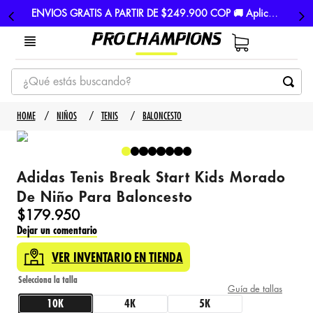
ENVIOS GRATIS A PARTIR DE $249.900 COP 🚚 Aplican TyC
¿Qué estás buscando?
TÉRMINOS MÁS BUSCADOS
NIÑOS
TENIS
BALONCESTO
1
.
tenis
2
.
hombre futbol
Adidas Tenis Break Start Kids Morado
3
.
nike
De Niño Para Baloncesto
4
.
guayos
$
179
.
950
Dejar un comentario
5
.
gorras
VER INVENTARIO EN TIENDA
Guía de tallas
10K
4K
5K