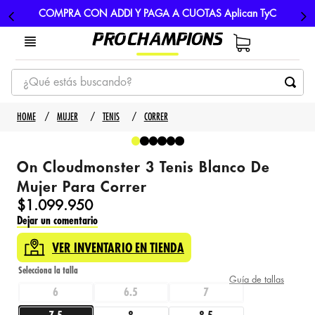
COMPRA CON ADDI Y PAGA A CUOTAS Aplican TyC
¿Qué estás buscando?
TÉRMINOS MÁS BUSCADOS
MUJER
TENIS
CORRER
1
.
tenis
2
.
hombre futbol
On Cloudmonster 3 Tenis Blanco De
3
.
nike
Mujer Para Correr
$
1
.
099
.
950
4
.
guayos
Dejar un comentario
5
.
gorras
VER INVENTARIO EN TIENDA
Guía de tallas
6
6.5
7