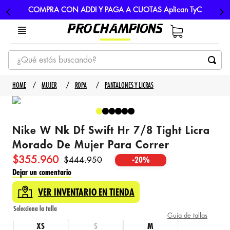
COMPRA CON ADDI Y PAGA A CUOTAS Aplican TyC
¿Qué estás buscando?
TÉRMINOS MÁS BUSCADOS
MUJER
ROPA
PANTALONES Y LICRAS
1
.
tenis
2
.
hombre futbol
Nike W Nk Df Swift Hr 7/8 Tight Licra
3
.
nike
Morado De Mujer Para Correr
4
.
guayos
$
355
.
960
$
444
.
950
-
20%
5
.
gorras
Dejar un comentario
VER INVENTARIO EN TIENDA
Guía de tallas
XS
S
M