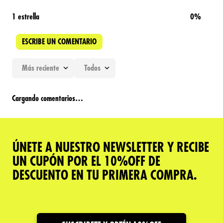
1 estrella
0%
ESCRIBE UN COMENTARIO
Más reciente
Todos
Agregar comentario
Cargando comentarios…
Título
ÚNETE A NUESTRO NEWSLETTER Y RECIBE
Califica el producto de 1 a 5 estrellas
UN CUPÓN POR EL 10%OFF DE
★
★
★
★
★
DESCUENTO EN TU PRIMERA COMPRA.
Tu nombre