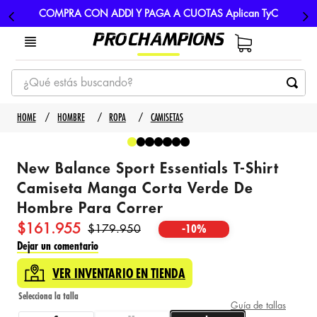
COMPRA CON ADDI Y PAGA A CUOTAS Aplican TyC
¿Qué estás buscando?
TÉRMINOS MÁS BUSCADOS
HOMBRE
ROPA
CAMISETAS
1
.
tenis
2
.
hombre futbol
New Balance Sport Essentials T-Shirt
3
.
nike
Camiseta Manga Corta Verde De
Hombre Para Correr
4
.
guayos
$
161
.
955
$
179
.
950
-
10%
5
.
gorras
Dejar un comentario
VER INVENTARIO EN TIENDA
Guía de tallas