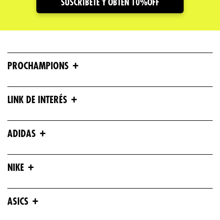
Dirección de email
SUSCRIBETE Y OBTÉN 10%OFF
Escribe un comentario
+
PROCHAMPIONS
+
LINK DE INTERÉS
ENVIAR COMENTARIO
+
ADIDAS
+
NIKE
+
ASICS