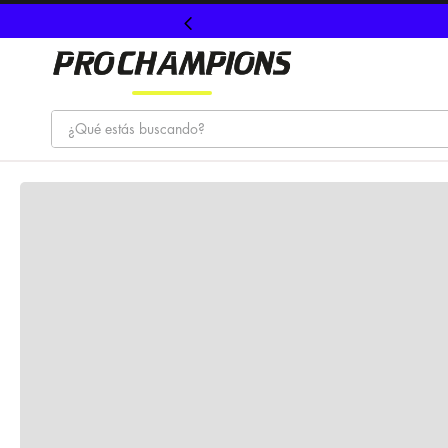
¿Qué estás buscando?
TÉRMINOS MÁS BUSCADOS
1
.
tenis
2
.
hombre futbol
3
.
nike
4
.
guayos
5
.
gorras