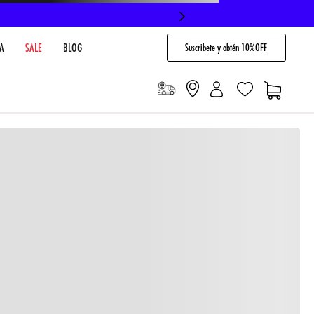
Suscribete y obtén 10%OFF
A
SALE
BLOG
io
Cargando comentarios…
VENTARIO EN TIENDA
NO DISPONIBLE
 PAGO
Envíos gratis en compras