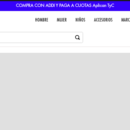
COMPRA CON ADDI Y PAGA A CUOTAS Aplican TyC
HOMBRE
MUJER
NIÑOS
ACCESORIOS
MARC
Dejar un comentar
Colores
VER IN
MEDIOS DE