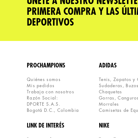
ÚNETE A NUESTRO NEWSLETTE
PRIMERA COMPRA Y LAS ÚLT
DEPORTIVOS
PROCHAMPIONS
ADIDAS
Quiénes somos
Tenis, Zapatos y
Mis pedidos
Sudaderas, Buzos
Trabaja con nosotros
Chaquetas
Razón Social:
Gorras, Canguros
DPORTE S.A.S.
Morrales
Bogotá D.C., Colombia
Camisetas de Eq
LINK DE INTERÉS
NIKE