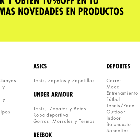
R Y OBTÉN 10%OFF EN TU
IMAS NOVEDADES EN PRODUCTOS
ASICS
DEPORTES
 Guayos
Tenis, Zapatos y Zapatillas 
Correr
 y 
Moda
Entrenamiento
UNDER ARMOUR
 y 
Fútbol
Tennis/Padel
Tenis,  Zapatos y Botas
uipos
Outdoor
Ropa deportiva
Indoor
Gorras, Morrales y Termos
Baloncesto
Sandalias
REEBOK