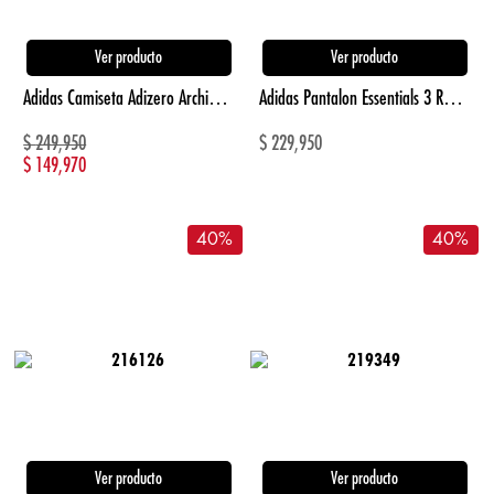
Ver producto
Ver producto
Adidas Camiseta Adizero Archive Manga Sisa blanco de mujer para correr
Adidas Pantalon Essentials 3 Rayas Tejido azul de hombre lifestyle
$
249,950
$
229,950
$
149,970
40
%
40
%
Ver producto
Ver producto