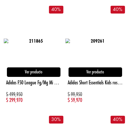
40
%
40
%
Ver producto
Ver producto
Adidas F50 League Fg/Mg Mi Guayos multicolor de mujer para futbol
Adidas Short Essentials Kids rosado de niña lifestyle
$
499,950
$
99,950
$
299,970
$
59,970
30
%
40
%