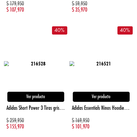
$
179,950
$
59,950
$
107,970
$
35,970
40
%
40
%
Ver producto
Ver producto
Adidas Short Power 3 Tiras gris de hombre para entrenamiento
Adidas Essentials Ninos Hoodie beige de niño lifestyle
$
259,950
$
169,950
$
155,970
$
101,970