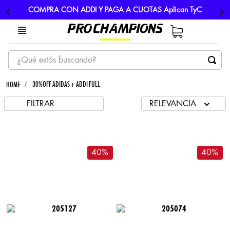
COMPRA CON ADDI Y PAGA A CUOTAS Aplican TyC
¿Qué estás buscando?
TÉRMINOS MÁS BUSCADOS
30%OFF ADIDAS + ADDI FULL
1
.
tenis
FILTRAR
RELEVANCIA
2
.
hombre futbol
3
.
nike
4
.
guayos
40
%
40
%
5
.
gorras