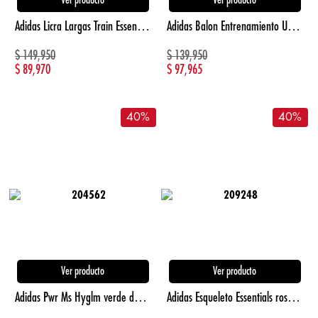
Ver producto
Ver producto
Adidas Licra Largas Train Essentials Logo Grand verde de mujer para entrenamiento
Adidas Balon Entrenamiento Ucl verde unisex para futbol
$
149,950
$
139,950
$
89,970
$
97,965
40
%
40
%
Ver producto
Ver producto
Adidas Pwr Ms Hyglm verde de mujer para entrenamiento
Adidas Esqueleto Essentials rosado de niña lifestyle