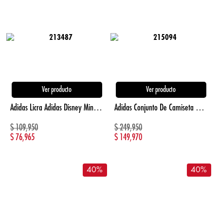
Ver producto
Ver producto
Adidas Licra Adidas Disney Minnie Mouse Kids morado de niña lifestyle
Adidas Conjunto De Camiseta Disney Mickey Mouse azul de niño lifestyle
$
109,950
$
249,950
$
76,965
$
149,970
40
%
40
%