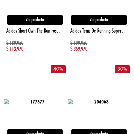
Ver producto
Ver producto
Adidas Short Own The Run rosado de mujer para correr
Adidas Tenis De Running Supernova Stride 2 blanco de hombre para correr
$
189,950
$
599,950
$
113,970
$
359,970
40
%
30
%