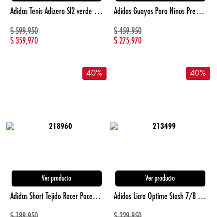
Adidas Tenis Adizero Sl2 verde de mujer para correr
Adidas Guayos Para Ninos Predator League Con Le blanco de niño para futbol
$
599,950
$
459,950
$
359,970
$
275,970
40
%
40
%
Ver producto
Ver producto
Adidas Short Tejido Racer Pacer azul de mujer para entrenamiento
Adidas Licra Optime Stash 7/8 Pretina Alta azul de mujer para entrenamiento
$
189,950
$
229,950