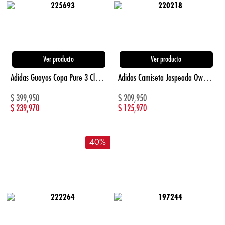
Ver producto
Ver producto
Adidas Guayos Copa Pure 3 Club Terreno Firme/Mu negro de hombre para futbol
Adidas Camiseta Jaspeada Own The Run Manga Corta gris de mujer para correr
$
399,950
$
209,950
$
239,970
$
125,970
40
%