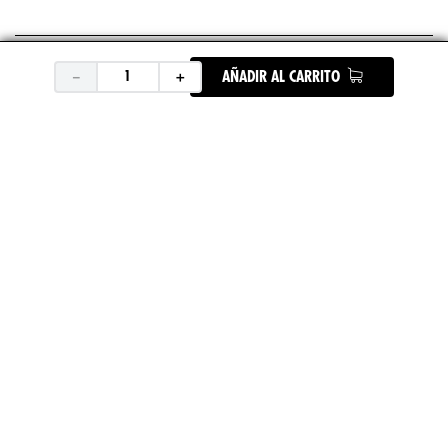
+
ASICS
－
＋
AÑADIR AL CARRITO
+
UNDER ARMOUR
+
REEBOK
+
DEPORTES
ENCUENTRA TU TIENDA
SÍGUENOS EN