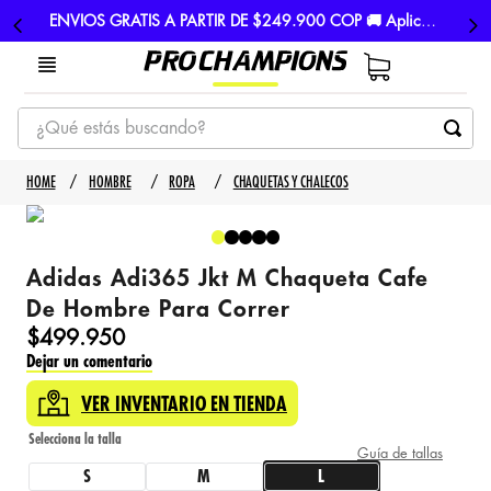
ENVIOS GRATIS A PARTIR DE $249.900 COP 🚚 Aplican TyC
¿Qué estás buscando?
TÉRMINOS MÁS BUSCADOS
HOMBRE
ROPA
CHAQUETAS Y CHALECOS
1
.
tenis
2
.
hombre futbol
Adidas Adi365 Jkt M Chaqueta Cafe
3
.
nike
De Hombre Para Correr
4
.
guayos
$
499
.
950
Dejar un comentario
5
.
gorras
VER INVENTARIO EN TIENDA
Guía de tallas
S
M
L