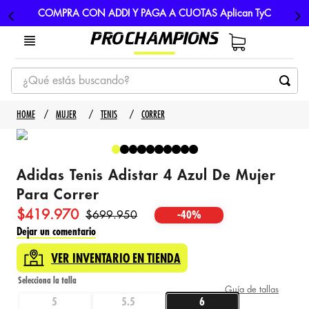
COMPRA CON ADDI Y PAGA A CUOTAS Aplican TyC
¿Qué estás buscando?
TÉRMINOS MÁS BUSCADOS
MUJER
TENIS
CORRER
1
.
tenis
2
.
hombre futbol
Adidas Tenis Adistar 4 Azul De Mujer
3
.
nike
Para Correr
4
.
guayos
$
419
.
970
$
699
.
950
-
40%
5
.
gorras
Dejar un comentario
VER INVENTARIO EN TIENDA
Guía de tallas
5
5.5
6