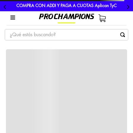
COMPRA CON ADDI Y PAGA A CUOTAS Aplican TyC
¿Qué estás buscando?
TÉRMINOS MÁS BUSCADOS
1
.
tenis
2
.
hombre futbol
3
.
nike
4
.
guayos
5
.
gorras