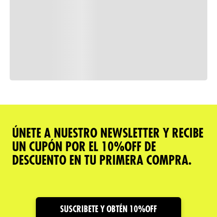
Consulta nuestra política de
devoluciones
Comparar
ÚNETE A NUESTRO NEWSLETTER Y RECIBE
UN CUPÓN POR EL 10%OFF DE
Descripción del producto
DESCUENTO EN TU PRIMERA COMPRA.
Caracteristicas
Cuidado y Garantías
SUSCRIBETE Y OBTÉN 10%OFF