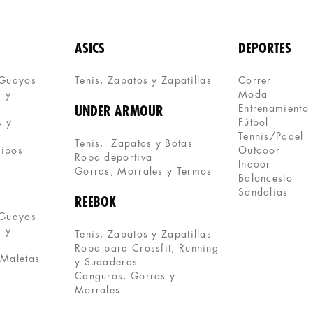
ASICS
DEPORTES
 Guayos
Tenis, Zapatos y Zapatillas 
Correr
 y 
Moda
Entrenamiento
UNDER ARMOUR
 y 
Fútbol
Tennis/Padel
Tenis,  Zapatos y Botas
uipos
Outdoor
Ropa deportiva
Indoor
Gorras, Morrales y Termos
Baloncesto
Sandalias
REEBOK
 Guayos
 y 
Tenis, Zapatos y Zapatillas
Ropa para Crossfit, Running 
 Maletas
y Sudaderas
Canguros, Gorras y 
Morrales