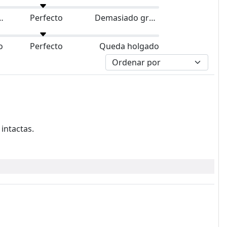
do pequeño
Perfecto
Demasiado grande
o
Perfecto
Queda holgado
intactas.