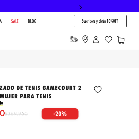
Suscribete y obtén 10%OFF
A
SALE
BLOG
LZADO DE TENIS GAMECOURT 2
MUJER PARA TENIS
io
0
-
20%
$
369
.
950