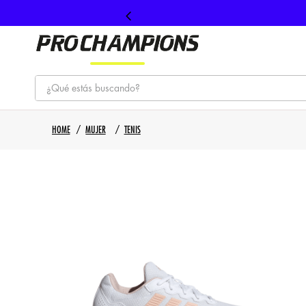
¿Qué estás buscando?
TÉRMINOS MÁS BUSCADOS
MUJER
TENIS
1
.
tenis
2
.
hombre futbol
3
.
nike
4
.
guayos
5
.
gorras