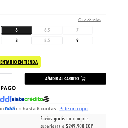
Guía de tallas
6
6.5
7
8
8.5
9
VENTARIO EN TIENDA
＋
AÑADIR AL CARRITO
 PAGO
Envíos gratis en compras
superiores a $249.900 COP