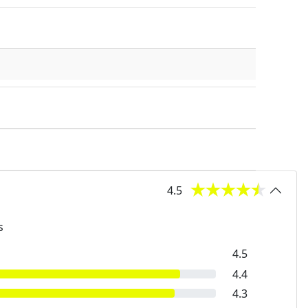
4.5
s
4.5
4.4
4.3