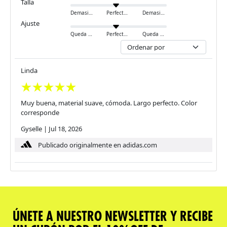
Talla
Demasiado pequeño
Perfecto
Demasiado grande
Ajuste
Queda ajustado
Perfecto
Queda holgado
Linda
Muy buena, material suave, cómoda. Largo perfecto. Color
corresponde
Gyselle
|
Jul 18, 2026
Publicado originalmente en adidas.com
ÚNETE A NUESTRO NEWSLETTER Y RECIBE