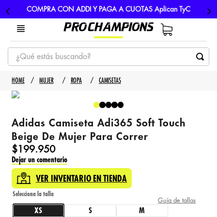
COMPRA CON ADDI Y PAGA A CUOTAS Aplican TyC
¿Qué estás buscando?
TÉRMINOS MÁS BUSCADOS
MUJER
ROPA
CAMISETAS
1
.
tenis
2
.
hombre futbol
Adidas Camiseta Adi365 Soft Touch
3
.
nike
Beige De Mujer Para Correr
4
.
guayos
$
199
.
950
Dejar un comentario
5
.
gorras
VER INVENTARIO EN TIENDA
Guía de tallas
XS
S
M