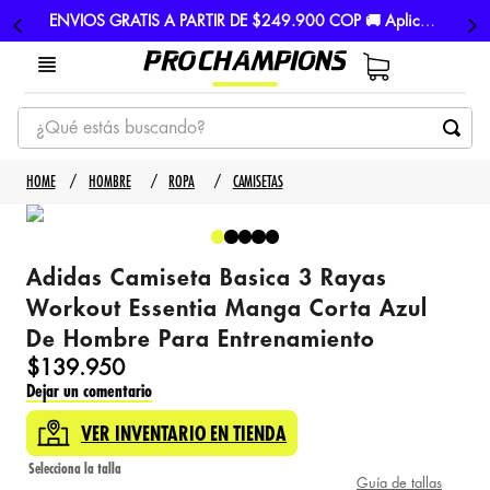
ENVIOS GRATIS A PARTIR DE $249.900 COP 🚚 Aplican TyC
¿Qué estás buscando?
TÉRMINOS MÁS BUSCADOS
HOMBRE
ROPA
CAMISETAS
1
.
tenis
2
.
hombre futbol
Adidas Camiseta Basica 3 Rayas
3
.
nike
Workout Essentia Manga Corta Azul
4
.
guayos
De Hombre Para Entrenamiento
5
.
gorras
$
139
.
950
Dejar un comentario
VER INVENTARIO EN TIENDA
Guía de tallas