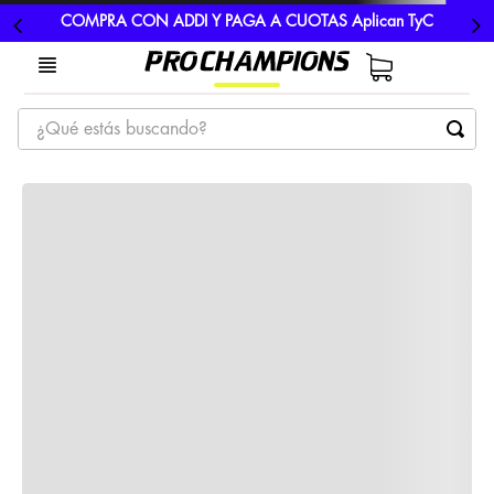
COMPRA CON ADDI Y PAGA A CUOTAS Aplican TyC
¿Qué estás buscando?
TÉRMINOS MÁS BUSCADOS
1
.
tenis
2
.
hombre futbol
3
.
nike
4
.
guayos
5
.
gorras