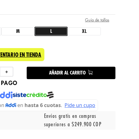
Guía de tallas
M
L
XL
VENTARIO EN TIENDA
＋
AÑADIR AL CARRITO
 PAGO
Envíos gratis en compras
superiores a $249.900 COP