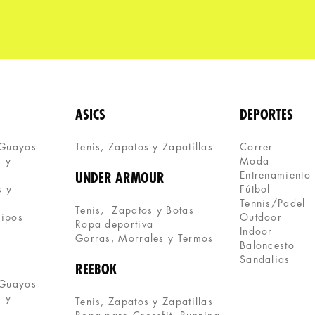
ASICS
DEPORTES
 Guayos
Tenis, Zapatos y Zapatillas 
Correr
 y 
Moda
Entrenamiento
UNDER ARMOUR
 y 
Fútbol
Tennis/Padel
Tenis,  Zapatos y Botas
uipos
Outdoor
Ropa deportiva
Indoor
Gorras, Morrales y Termos
Baloncesto
Sandalias
REEBOK
 Guayos
 y 
Tenis, Zapatos y Zapatillas