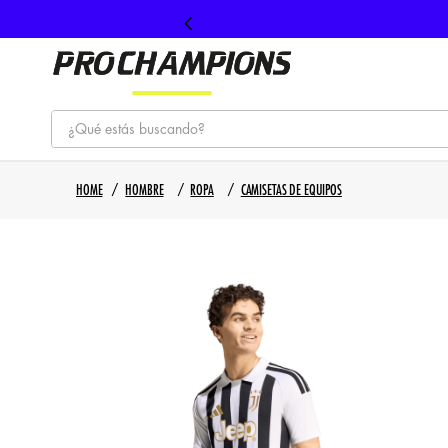
¿Qué estás buscando?
TÉRMINOS MÁS BUSCADOS
HOMBRE
ROPA
CAMISETAS DE EQUIPOS
1
.
tenis
2
.
hombre futbol
3
.
nike
4
.
guayos
5
.
gorras