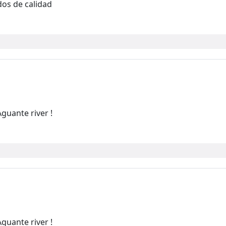
dos de calidad
Aguante river !
Aguante river !