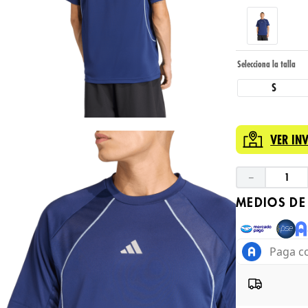
S
VER IN
－
MEDIOS DE