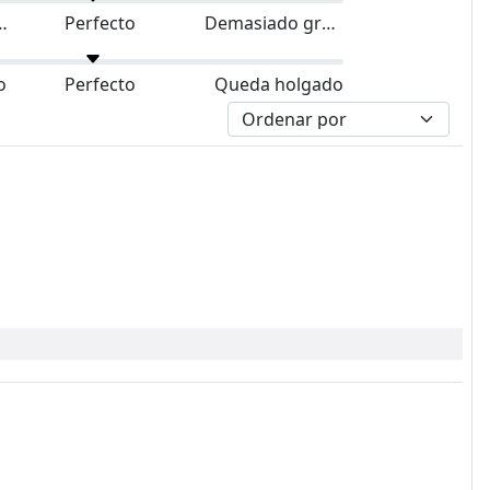
do pequeño
Perfecto
Demasiado grande
o
Perfecto
Queda holgado