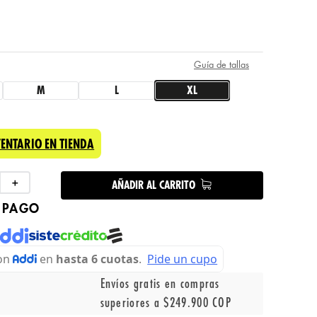
Guía de tallas
M
L
XL
VENTARIO EN TIENDA
＋
AÑADIR AL CARRITO
 PAGO
Envíos gratis en compras
superiores a $249.900 COP