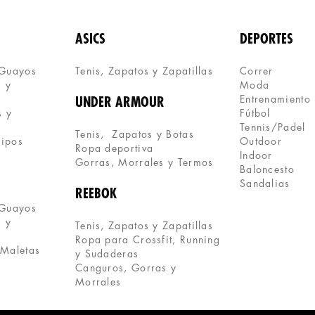
ASICS
DEPORTES
 Guayos
Tenis, Zapatos y Zapatillas 
Correr
 y 
Moda
Entrenamiento
UNDER ARMOUR
 y 
Fútbol
Tennis/Padel
Tenis,  Zapatos y Botas
uipos
Outdoor
Ropa deportiva
Indoor
Gorras, Morrales y Termos
Baloncesto
Sandalias
REEBOK
 Guayos
 y 
Tenis, Zapatos y Zapatillas
Ropa para Crossfit, Running 
 Maletas
y Sudaderas
Canguros, Gorras y 
Morrales