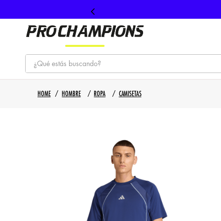
¿Qué estás buscando?
TÉRMINOS MÁS BUSCADOS
HOMBRE
ROPA
CAMISETAS
1
.
tenis
2
.
hombre futbol
3
.
nike
4
.
guayos
5
.
gorras