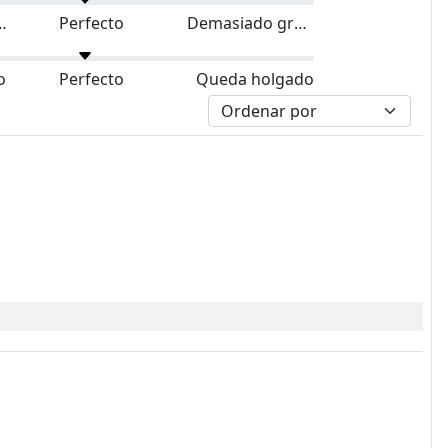
do pequeño
Perfecto
Demasiado grande
o
Perfecto
Queda holgado