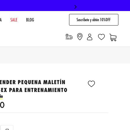
Suscribete y obtén 10%OFF
A
SALE
BLOG
FENDER PEQUENA MALETÍN
SEX PARA ENTRENAMIENTO
io
0