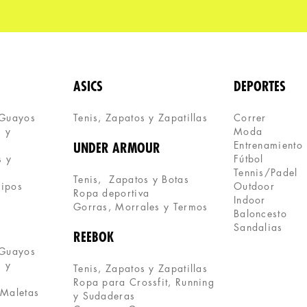
ASICS
DEPORTES
 Guayos
Tenis, Zapatos y Zapatillas 
Correr
 y 
Moda
Entrenamiento
UNDER ARMOUR
 y 
Fútbol
Tennis/Padel
Tenis,  Zapatos y Botas
uipos
Outdoor
Ropa deportiva
Indoor
Gorras, Morrales y Termos
Baloncesto
Sandalias
REEBOK
 Guayos
 y 
Tenis, Zapatos y Zapatillas
Ropa para Crossfit, Running 
 Maletas
y Sudaderas