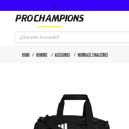
¿Qué estás buscando?
TÉRMINOS MÁS BUSCADOS
HOMBRE
ACCESORIOS
MORRALES Y MALETINES
1
.
tenis
2
.
hombre futbol
3
.
nike
4
.
guayos
5
.
gorras