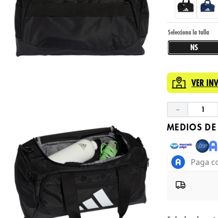
NS
VER IN
－
MEDIOS DE