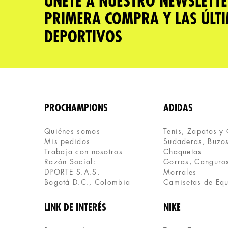
ÚNETE A NUESTRO NEWSLETTE
PRIMERA COMPRA Y LAS ÚLT
DEPORTIVOS
PROCHAMPIONS
ADIDAS
Quiénes somos
Tenis, Zapatos y
Mis pedidos
Sudaderas, Buzos
Trabaja con nosotros
Chaquetas
Razón Social:
Gorras, Canguros
DPORTE S.A.S.
Morrales
Bogotá D.C., Colombia
Camisetas de Eq
LINK DE INTERÉS
NIKE