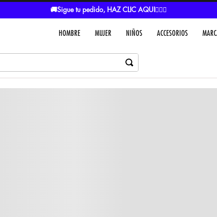
🚚Sigue tu pedido, HAZ CLIC AQUI👈🏼🚚
HOMBRE
MUJER
NIÑOS
ACCESORIOS
MARC
Dejar un comentar
Colores
VER IN
MEDIOS DE