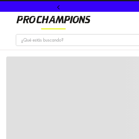
¿Qué estás buscando?
TÉRMINOS MÁS BUSCADOS
1
.
tenis
2
.
hombre futbol
3
.
nike
4
.
guayos
5
.
gorras