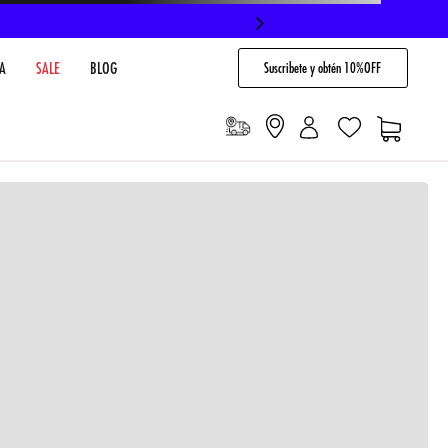
Suscribete y obtén 10%OFF
A
SALE
BLOG
io
Cargando comentarios…
VENTARIO EN TIENDA
NO DISPONIBLE
 PAGO
Envíos gratis en compras