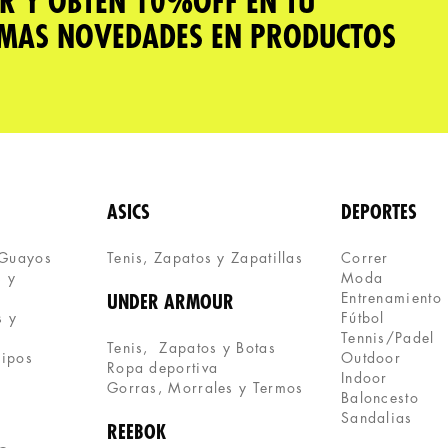
R Y OBTÉN 10%OFF EN TU
IMAS NOVEDADES EN PRODUCTOS
ASICS
DEPORTES
 Guayos
Tenis, Zapatos y Zapatillas 
Correr
 y 
Moda
Entrenamiento
UNDER ARMOUR
 y 
Fútbol
Tennis/Padel
Tenis,  Zapatos y Botas
uipos
Outdoor
Ropa deportiva
Indoor
Gorras, Morrales y Termos
Baloncesto
Sandalias
REEBOK