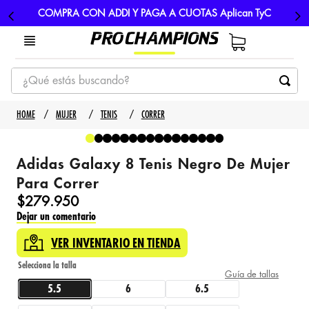
COMPRA CON ADDI Y PAGA A CUOTAS Aplican TyC
¿Qué estás buscando?
TÉRMINOS MÁS BUSCADOS
MUJER
TENIS
CORRER
1
.
tenis
2
.
hombre futbol
Adidas Galaxy 8 Tenis Negro De Mujer
3
.
nike
Para Correr
$
279
.
950
4
.
guayos
Dejar un comentario
5
.
gorras
VER INVENTARIO EN TIENDA
Guía de tallas
5.5
6
6.5