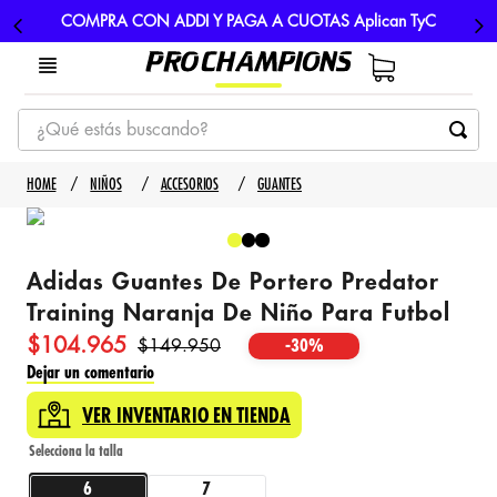
COMPRA CON ADDI Y PAGA A CUOTAS Aplican TyC
¿Qué estás buscando?
TÉRMINOS MÁS BUSCADOS
NIÑOS
ACCESORIOS
GUANTES
1
.
tenis
2
.
hombre futbol
Adidas Guantes De Portero Predator
3
.
nike
Training Naranja De Niño Para Futbol
4
.
guayos
$
104
.
965
$
149
.
950
-
30%
5
.
gorras
Dejar un comentario
VER INVENTARIO EN TIENDA
6
7