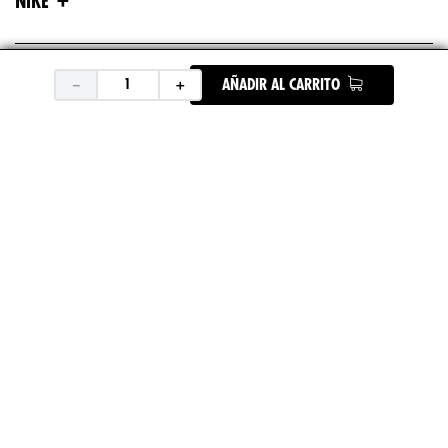
NIKE
+
ASICS
－
＋
AÑADIR AL CARRITO
+
UNDER ARMOUR
+
REEBOK
+
DEPORTES
ENCUENTRA TU TIENDA
SÍGUENOS EN