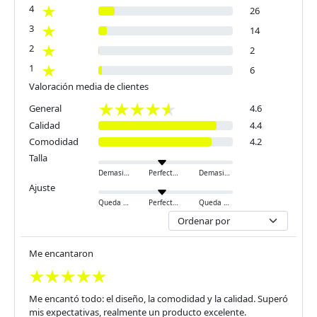
4
26
3
14
2
2
1
6
Valoración media de clientes
General
4.6
Calidad
4.4
Comodidad
4.2
Talla
Demasiado pequeño
Perfecto
Demasiado grande
Ajuste
Queda ajustado
Perfecto
Queda holgado
Me encantaron
Me encantó todo: el diseño, la comodidad y la calidad. Superó
mis expectativas, realmente un producto excelente.