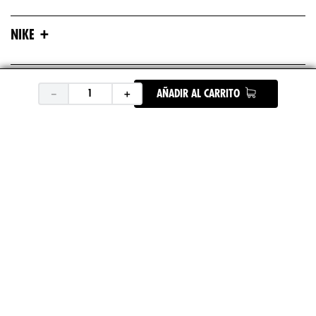
+
NIKE
+
ASICS
－
＋
AÑADIR AL CARRITO
+
UNDER ARMOUR
+
REEBOK
+
DEPORTES
ENCUENTRA TU TIENDA