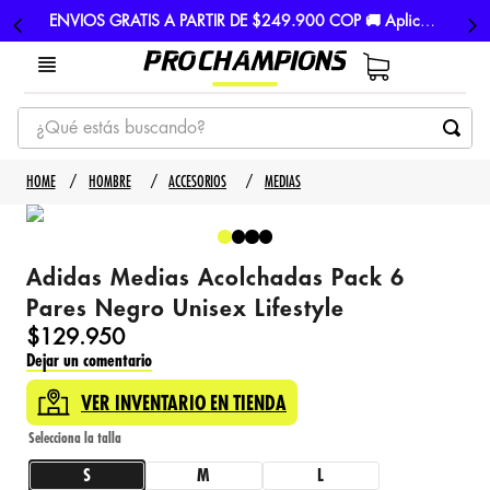
ENVIOS GRATIS A PARTIR DE $249.900 COP 🚚 Aplican TyC
¿Qué estás buscando?
TÉRMINOS MÁS BUSCADOS
HOMBRE
ACCESORIOS
MEDIAS
1
.
tenis
2
.
hombre futbol
Adidas Medias Acolchadas Pack 6
3
.
nike
Pares Negro Unisex Lifestyle
4
.
guayos
$
129
.
950
Dejar un comentario
5
.
gorras
VER INVENTARIO EN TIENDA
S
M
L