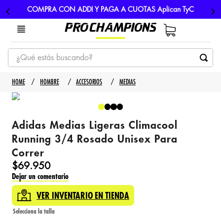
COMPRA CON ADDI Y PAGA A CUOTAS Aplican TyC
¿Qué estás buscando?
TÉRMINOS MÁS BUSCADOS
HOMBRE
ACCESORIOS
MEDIAS
1
.
tenis
2
.
hombre futbol
Adidas Medias Ligeras Climacool
3
.
nike
Running 3/4 Rosado Unisex Para
4
.
guayos
Correr
5
.
gorras
$
69
.
950
Dejar un comentario
VER INVENTARIO EN TIENDA