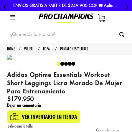
ENVIOS GRATIS A PARTIR DE $249.900 COP 🚚 Aplican TyC
¿Qué estás buscando?
TÉRMINOS MÁS BUSCADOS
MUJER
ROPA
PANTALONES Y LICRAS
1
.
tenis
2
.
hombre futbol
Adidas Optime Essentials Workout
3
.
nike
Short Leggings Licra Morado De Mujer
4
.
guayos
Para Entrenamiento
5
.
gorras
$
179
.
950
Dejar un comentario
VER INVENTARIO EN TIENDA
Guía de tallas