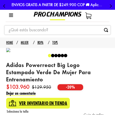
ENVIOS GRATIS A PARTIR DE $249.900 COP 🚚 Aplican TyC
¿Qué estás buscando?
TÉRMINOS MÁS BUSCADOS
MUJER
ROPA
TOPS
1
.
tenis
2
.
hombre futbol
Adidas Powerreact Big Logo
3
.
nike
Estampado Verde De Mujer Para
4
.
guayos
Entrenamiento
5
.
gorras
$
103
.
960
$
129
.
950
-
20%
Dejar un comentario
VER INVENTARIO EN TIENDA
Guía de tallas