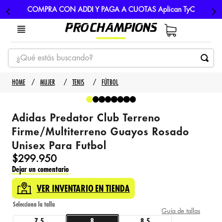
COMPRA CON ADDI Y PAGA A CUOTAS Aplican TyC
¿Qué estás buscando?
TÉRMINOS MÁS BUSCADOS
MUJER
TENIS
FÚTBOL
1
.
tenis
2
.
hombre futbol
Adidas Predator Club Terreno
3
.
nike
Firme/Multiterreno Guayos Rosado
Unisex Para Futbol
4
.
guayos
$
299
.
950
5
.
gorras
Dejar un comentario
VER INVENTARIO EN TIENDA
Guía de tallas
7.5
8
8.5