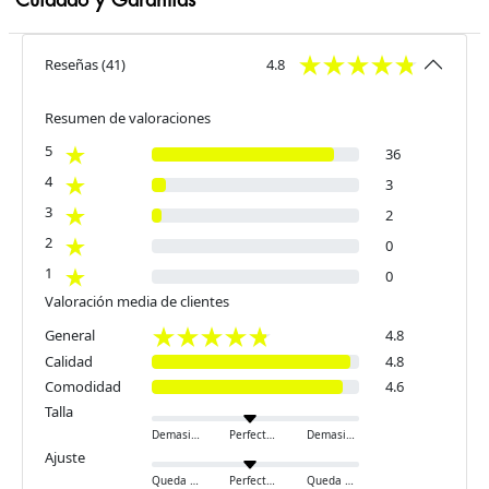
Cuidado y Garantías
Reseñas
(
41
)
4.8
Resumen de valoraciones
5
36
4
3
3
2
2
0
1
0
Valoración media de clientes
General
4.8
Calidad
4.8
Comodidad
4.6
Talla
Demasiado pequeño
Perfecto
Demasiado grande
Ajuste
Queda ajustado
Perfecto
Queda holgado