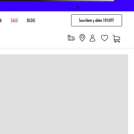
Suscribete y obtén 10%OFF
A
SALE
BLOG
io
Cargando comentarios…
VENTARIO EN TIENDA
NO DISPONIBLE
 PAGO
Envíos gratis en compras