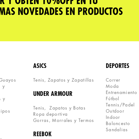
R Y OBTÉN 10%OFF EN TU
IMAS NOVEDADES EN PRODUCTOS
ASICS
DEPORTES
 Guayos
Tenis, Zapatos y Zapatillas 
Correr
 y 
Moda
Entrenamiento
UNDER ARMOUR
 y 
Fútbol
Tennis/Padel
Tenis,  Zapatos y Botas
uipos
Outdoor
Ropa deportiva
Indoor
Gorras, Morrales y Termos
Baloncesto
Sandalias
REEBOK