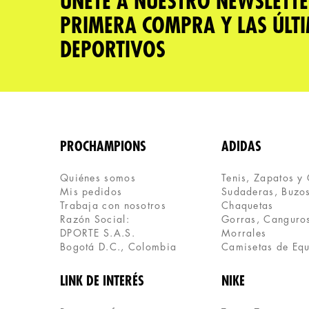
ÚNETE A NUESTRO NEWSLETTE
PRIMERA COMPRA Y LAS ÚLT
DEPORTIVOS
PROCHAMPIONS
ADIDAS
Quiénes somos
Tenis, Zapatos y
Mis pedidos
Sudaderas, Buzos
Trabaja con nosotros
Chaquetas
Razón Social:
Gorras, Canguros
DPORTE S.A.S.
Morrales
Bogotá D.C., Colombia
Camisetas de Eq
LINK DE INTERÉS
NIKE