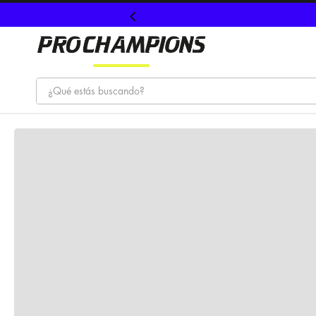
¿Qué estás buscando?
TÉRMINOS MÁS BUSCADOS
1
.
tenis
2
.
hombre futbol
3
.
nike
4
.
guayos
5
.
gorras