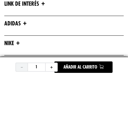
+
LINK DE INTERÉS
+
ADIDAS
+
NIKE
+
ASICS
－
＋
AÑADIR AL CARRITO
+
UNDER ARMOUR
+
REEBOK
+
DEPORTES