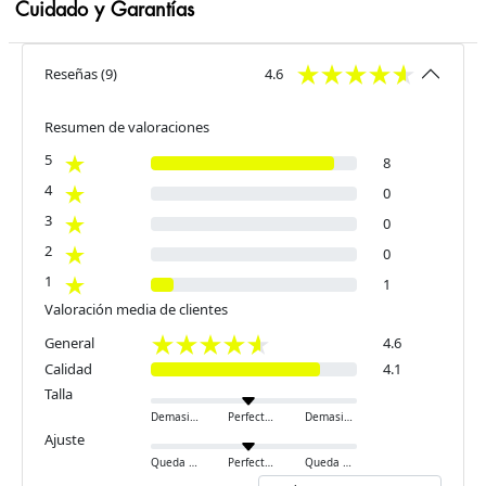
Cuidado y Garantías
Reseñas
(
9
)
4.6
Resumen de valoraciones
5
8
4
0
3
0
2
0
1
1
Valoración media de clientes
General
4.6
Calidad
4.1
Talla
Demasiado pequeño
Perfecto
Demasiado grande
Ajuste
Queda ajustado
Perfecto
Queda holgado