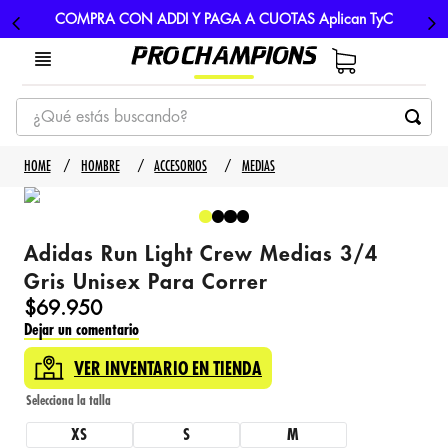
COMPRA CON ADDI Y PAGA A CUOTAS Aplican TyC
¿Qué estás buscando?
TÉRMINOS MÁS BUSCADOS
HOMBRE
ACCESORIOS
MEDIAS
1
.
tenis
2
.
hombre futbol
Adidas Run Light Crew Medias 3/4
3
.
nike
Gris Unisex Para Correr
4
.
guayos
$
69
.
950
Dejar un comentario
5
.
gorras
VER INVENTARIO EN TIENDA
XS
S
M