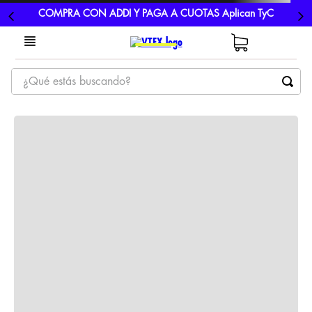
COMPRA CON ADDI Y PAGA A CUOTAS Aplican TyC
¿Qué estás buscando?
TÉRMINOS MÁS BUSCADOS
1
.
tenis
2
.
hombre futbol
3
.
nike
4
.
guayos
5
.
gorras