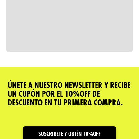
Consulta nuestra política de
devoluciones
Comparar
ÚNETE A NUESTRO NEWSLETTER Y RECIBE
UN CUPÓN POR EL 10%OFF DE
Descripción del producto
DESCUENTO EN TU PRIMERA COMPRA.
Caracteristicas
Cuidado y Garantías
SUSCRIBETE Y OBTÉN 10%OFF