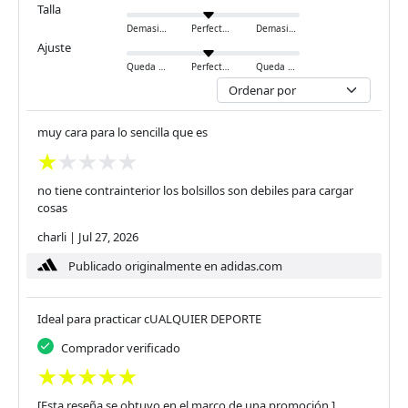
Talla
Demasiado pequeño
Perfecto
Demasiado grande
Ajuste
Queda ajustado
Perfecto
Queda holgado
muy cara para lo sencilla que es
no tiene contrainterior los bolsillos son debiles para cargar
cosas
charli
|
Jul 27, 2026
Publicado originalmente en adidas.com
Ideal para practicar cUALQUIER DEPORTE
Comprador verificado
[Esta reseña se obtuvo en el marco de una promoción.]