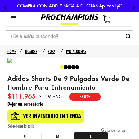
COMPRA CON ADDI Y PAGA A CUOTAS Aplican TyC
¿Qué estás buscando?
TÉRMINOS MÁS BUSCADOS
HOMBRE
ROPA
PANTALONETAS
1
.
tenis
2
.
hombre futbol
Adidas Shorts De 9 Pulgadas Verde De
3
.
nike
Hombre Para Entrenamiento
4
.
guayos
$
111
.
965
$
159
.
950
-
30%
5
.
gorras
Dejar un comentario
VER INVENTARIO EN TIENDA
Guía de tallas
S
M
L