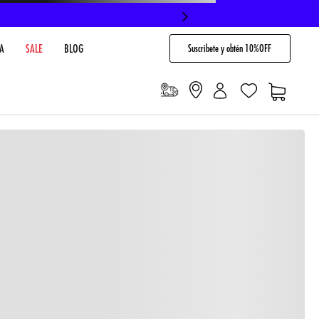
Suscribete y obtén 10%OFF
A
SALE
BLOG
io
Cargando comentarios…
VENTARIO EN TIENDA
NO DISPONIBLE
 PAGO
Envíos gratis en compras