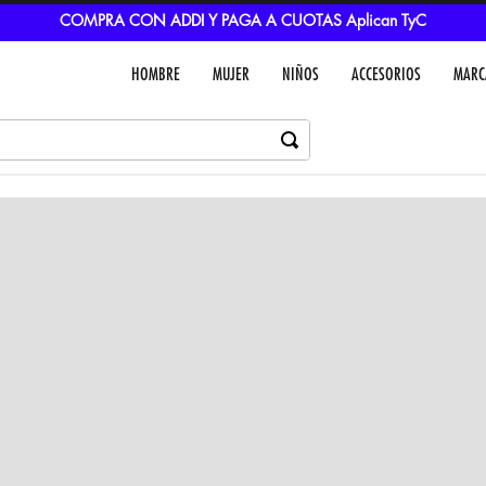
COMPRA CON ADDI Y PAGA A CUOTAS Aplican TyC
HOMBRE
MUJER
NIÑOS
ACCESORIOS
MARC
Dejar un comentar
Colores
VER IN
MEDIOS DE