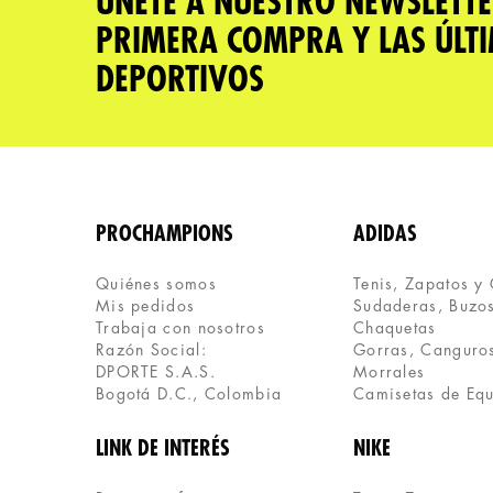
ÚNETE A NUESTRO NEWSLETTE
PRIMERA COMPRA Y LAS ÚLT
DEPORTIVOS
PROCHAMPIONS
ADIDAS
Quiénes somos
Tenis, Zapatos y
Mis pedidos
Sudaderas, Buzos
Trabaja con nosotros
Chaquetas
Razón Social:
Gorras, Canguros
DPORTE S.A.S.
Morrales
Bogotá D.C., Colombia
Camisetas de Eq
LINK DE INTERÉS
NIKE