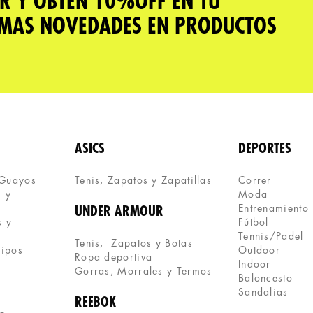
R Y OBTÉN 10%OFF EN TU
IMAS NOVEDADES EN PRODUCTOS
ASICS
DEPORTES
 Guayos
Tenis, Zapatos y Zapatillas 
Correr
 y 
Moda
Entrenamiento
UNDER ARMOUR
 y 
Fútbol
Tennis/Padel
Tenis,  Zapatos y Botas
uipos
Outdoor
Ropa deportiva
Indoor
Gorras, Morrales y Termos
Baloncesto
Sandalias
REEBOK