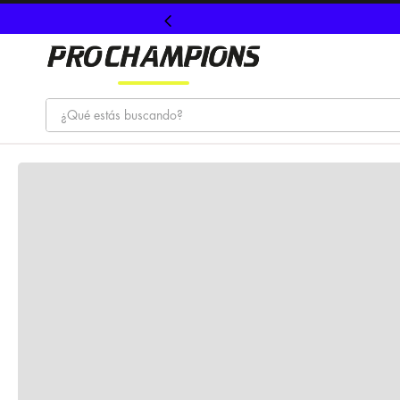
¿Qué estás buscando?
TÉRMINOS MÁS BUSCADOS
1
.
tenis
2
.
hombre futbol
3
.
nike
4
.
guayos
5
.
gorras