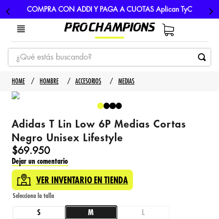
COMPRA CON ADDI Y PAGA A CUOTAS Aplican TyC
¿Qué estás buscando?
TÉRMINOS MÁS BUSCADOS
HOMBRE
ACCESORIOS
MEDIAS
1
.
tenis
2
.
hombre futbol
Adidas T Lin Low 6P Medias Cortas
3
.
nike
Negro Unisex Lifestyle
4
.
guayos
$
69
.
950
Dejar un comentario
5
.
gorras
VER INVENTARIO EN TIENDA
S
M
L