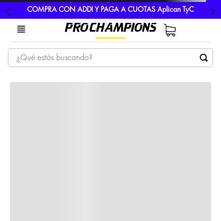
COMPRA CON ADDI Y PAGA A CUOTAS Aplican TyC
¿Qué estás buscando?
TÉRMINOS MÁS BUSCADOS
1
.
tenis
2
.
hombre futbol
3
.
nike
4
.
guayos
5
.
gorras