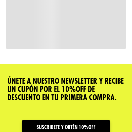
Consulta nuestra política de
devoluciones
Comparar
ÚNETE A NUESTRO NEWSLETTER Y RECIBE
UN CUPÓN POR EL 10%OFF DE
Descripción del producto
DESCUENTO EN TU PRIMERA COMPRA.
Caracteristicas
Cuidado y Garantías
SUSCRIBETE Y OBTÉN 10%OFF