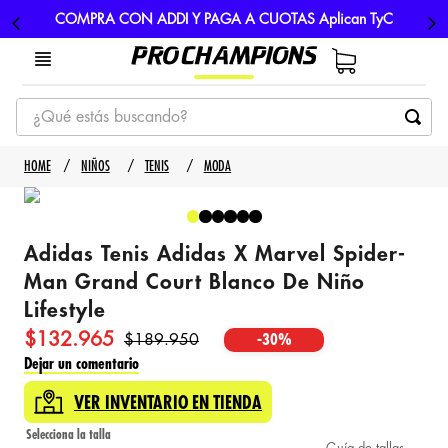
COMPRA CON ADDI Y PAGA A CUOTAS Aplican TyC
¿Qué estás buscando?
TÉRMINOS MÁS BUSCADOS
NIÑOS
TENIS
MODA
1
.
tenis
2
.
hombre futbol
Adidas Tenis Adidas X Marvel Spider-
3
.
nike
Man Grand Court Blanco De Niño
4
.
guayos
Lifestyle
5
.
gorras
$
132
.
965
$
189
.
950
-
30%
Dejar un comentario
VER INVENTARIO EN TIENDA
Guía de tallas