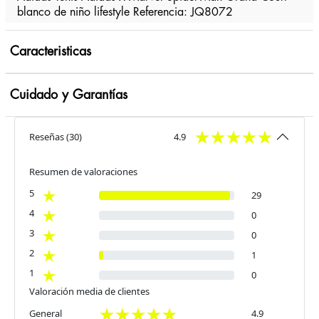
blanco de niño lifestyle Referencia: JQ8072
Caracteristicas
Cuidado y Garantías
Reseñas
(
30
)
4.9
Resumen de valoraciones
5
29
4
0
3
0
2
1
1
0
Valoración media de clientes
General
4.9