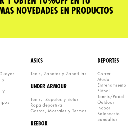
R Y OBTÉN 10%OFF EN TU
IMAS NOVEDADES EN PRODUCTOS
ASICS
DEPORTES
 Guayos
Tenis, Zapatos y Zapatillas 
Correr
 y 
Moda
Entrenamiento
UNDER ARMOUR
 y 
Fútbol
Tennis/Padel
Tenis,  Zapatos y Botas
uipos
Outdoor
Ropa deportiva
Indoor
Gorras, Morrales y Termos
Baloncesto
Sandalias
REEBOK