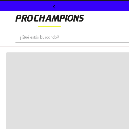
¿Qué estás buscando?
TÉRMINOS MÁS BUSCADOS
1
.
tenis
2
.
hombre futbol
3
.
nike
4
.
guayos
5
.
gorras