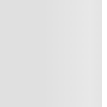
superiores a $249.900 COP
o
Consulta nuestra política de
devoluciones