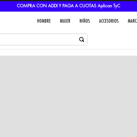
COMPRA CON ADDI Y PAGA A CUOTAS Aplican TyC
HOMBRE
MUJER
NIÑOS
ACCESORIOS
MARC
Dejar un comentar
Colores
VER IN
MEDIOS DE