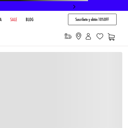
Suscribete y obtén 10%OFF
A
SALE
BLOG
io
Cargando comentarios…
VENTARIO EN TIENDA
NO DISPONIBLE
 PAGO
Envíos gratis en compras