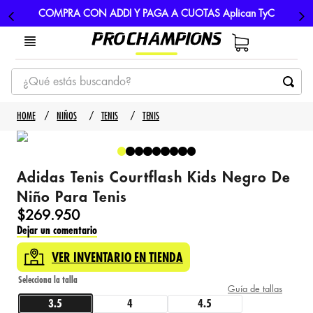
COMPRA CON ADDI Y PAGA A CUOTAS Aplican TyC
¿Qué estás buscando?
TÉRMINOS MÁS BUSCADOS
NIÑOS
TENIS
TENIS
1
.
tenis
2
.
hombre futbol
Adidas Tenis Courtflash Kids Negro De
3
.
nike
Niño Para Tenis
4
.
guayos
$
269
.
950
Dejar un comentario
5
.
gorras
VER INVENTARIO EN TIENDA
Guía de tallas
3.5
4
4.5