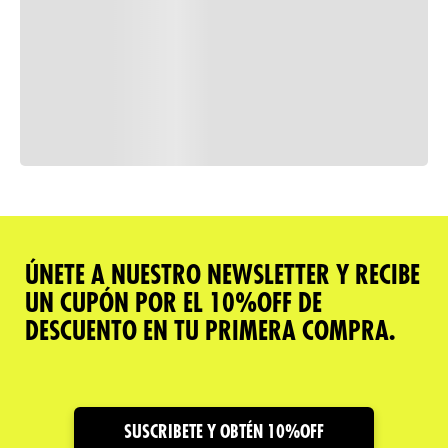
Consulta nuestra política de
devoluciones
Comparar
ÚNETE A NUESTRO NEWSLETTER Y RECIBE
UN CUPÓN POR EL 10%OFF DE
Descripción del producto
DESCUENTO EN TU PRIMERA COMPRA.
Caracteristicas
Cuidado y Garantías
SUSCRIBETE Y OBTÉN 10%OFF