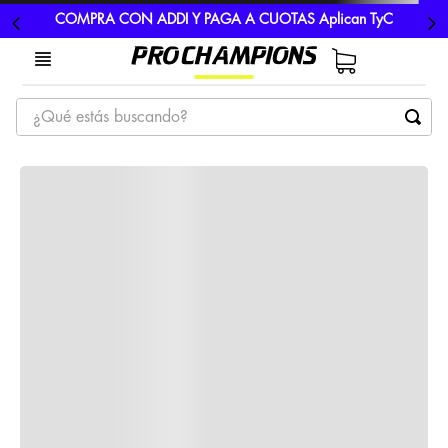
COMPRA CON ADDI Y PAGA A CUOTAS Aplican TyC
¿Qué estás buscando?
TÉRMINOS MÁS BUSCADOS
1
.
tenis
2
.
hombre futbol
3
.
nike
4
.
guayos
5
.
gorras