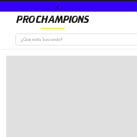
¿Qué estás buscando?
TÉRMINOS MÁS BUSCADOS
1
.
tenis
2
.
hombre futbol
3
.
nike
4
.
guayos
5
.
gorras