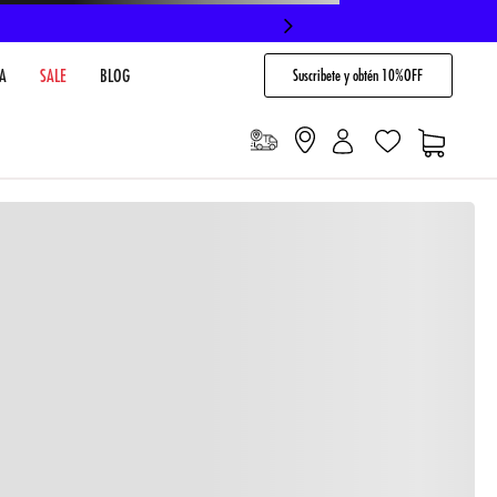
Suscribete y obtén 10%OFF
A
SALE
BLOG
io
Cargando comentarios…
VENTARIO EN TIENDA
NO DISPONIBLE
 PAGO
Envíos gratis en compras