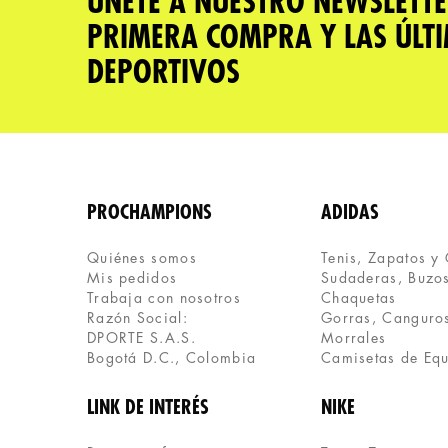
ÚNETE A NUESTRO NEWSLETTE
PRIMERA COMPRA Y LAS ÚLT
DEPORTIVOS
PROCHAMPIONS
ADIDAS
Quiénes somos
Tenis, Zapatos y
Mis pedidos
Sudaderas, Buzos
Trabaja con nosotros
Chaquetas
Razón Social:
Gorras, Canguros
DPORTE S.A.S.
Morrales
Bogotá D.C., Colombia
Camisetas de Eq
LINK DE INTERÉS
NIKE