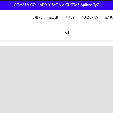
COMPRA CON ADDI Y PAGA A CUOTAS Aplican TyC
HOMBRE
MUJER
NIÑOS
ACCESORIOS
MARC
Dejar un comentar
Colores
VER IN
MEDIOS DE