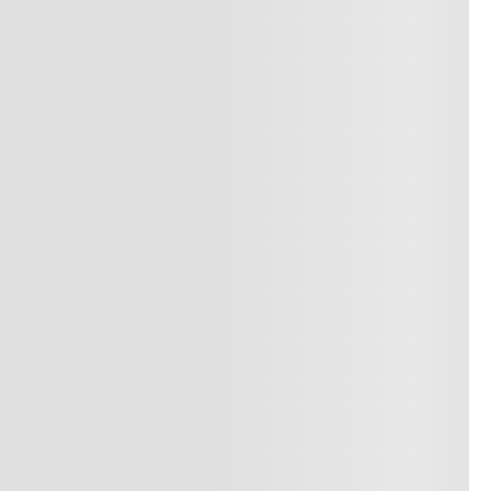
superiores a $249.900 COP
o
Consulta nuestra política de
devoluciones