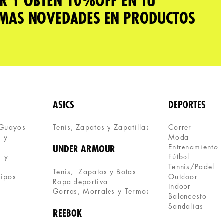
R Y OBTÉN 10%OFF EN TU
IMAS NOVEDADES EN PRODUCTOS
ASICS
DEPORTES
 Guayos
Tenis, Zapatos y Zapatillas 
Correr
 y 
Moda
Entrenamiento
UNDER ARMOUR
 y 
Fútbol
Tennis/Padel
Tenis,  Zapatos y Botas
uipos
Outdoor
Ropa deportiva
Indoor
Gorras, Morrales y Termos
Baloncesto
Sandalias
REEBOK